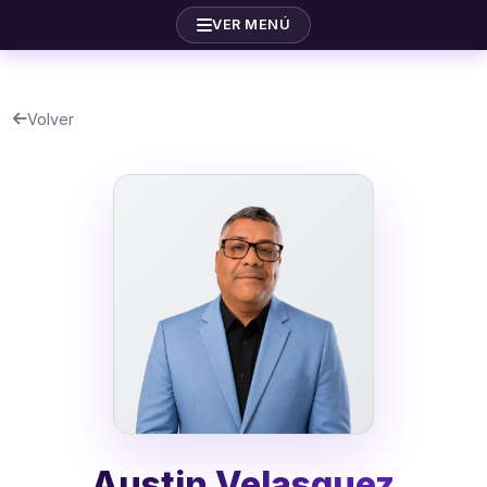
VER MENÚ
Volver
Austin Velasquez